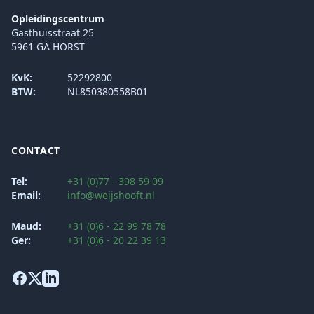
Opleidingscentrum
Gasthuisstraat 25
5961 GA HORST
KvK:
52292800
BTW:
NL850380558B01
CONTACT
Tel:
+31 (0)77 - 398 59 09
Email:
info@weijshooft.nl
Maud:
+31 (0)6 - 22 99 78 78
Ger:
+31 (0)6 - 20 22 39 13