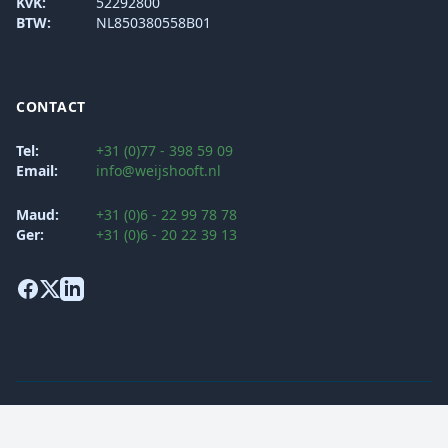
KvK:
52292800
BTW:
NL850380558B01
CONTACT
Tel:
+31 (0)77 - 398 59 09
Email:
info@weijshooft.nl
Maud:
+31 (0)6 - 22 99 78 78
Ger:
+31 (0)6 - 20 22 39 13
Algemene voorwaarden
Klachtenprocedure
Privacy Verklaring
Security Policy