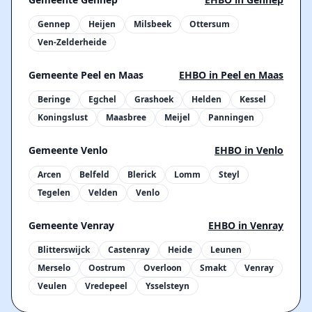
Gennep
Heijen
Milsbeek
Ottersum
Ven-Zelderheide
Gemeente Peel en Maas
EHBO in Peel en Maas
Beringe
Egchel
Grashoek
Helden
Kessel
Koningslust
Maasbree
Meijel
Panningen
Gemeente Venlo
EHBO in Venlo
Arcen
Belfeld
Blerick
Lomm
Steyl
Tegelen
Velden
Venlo
Gemeente Venray
EHBO in Venray
Blitterswijck
Castenray
Heide
Leunen
Merselo
Oostrum
Overloon
Smakt
Venray
Veulen
Vredepeel
Ysselsteyn