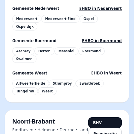
Gemeente Nederweert
EHBO in Nederweert
Nederweert
Nederweert-Eind
Ospel
Ospeldijk
Gemeente Roermond
EHBO in Roermond
Asenray
Herten
Maasniel
Roermond
Swalmen
Gemeente Weert
EHBO in Weert
Altweerterheide
Stramproy
Swartbroek
Tungelroy
Weert
Noord-Brabant
BHV
Eindhoven • Helmond • Deurne • Land
Reanimatie