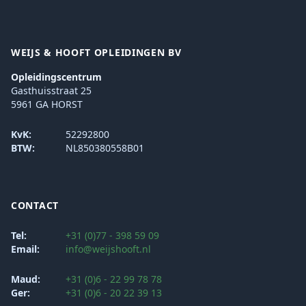
WEIJS & HOOFT OPLEIDINGEN BV
Opleidingscentrum
Gasthuisstraat 25
5961 GA HORST
KvK:
52292800
BTW:
NL850380558B01
CONTACT
Tel:
+31 (0)77 - 398 59 09
Email:
info@weijshooft.nl
Maud:
+31 (0)6 - 22 99 78 78
Ger:
+31 (0)6 - 20 22 39 13