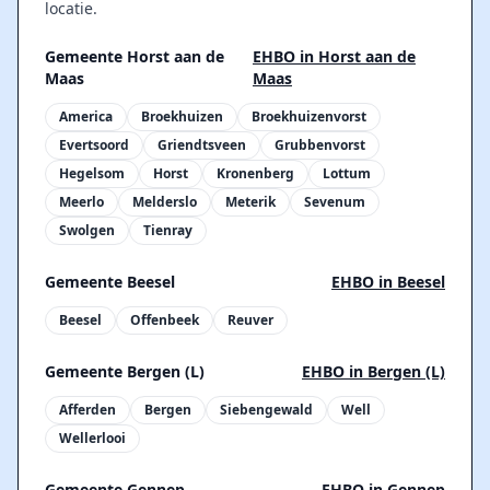
locatie.
Gemeente Horst aan de
EHBO in Horst aan de
Maas
Maas
America
Broekhuizen
Broekhuizenvorst
Evertsoord
Griendtsveen
Grubbenvorst
Hegelsom
Horst
Kronenberg
Lottum
Meerlo
Melderslo
Meterik
Sevenum
Swolgen
Tienray
Gemeente Beesel
EHBO in Beesel
Beesel
Offenbeek
Reuver
Gemeente Bergen (L)
EHBO in Bergen (L)
Afferden
Bergen
Siebengewald
Well
Wellerlooi
Gemeente Gennep
EHBO in Gennep