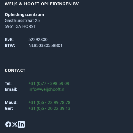
WEIJS & HOOFT OPLEIDINGEN BV
Opleidingscentrum
Gasthuisstraat 25
5961 GA HORST
KvK:
52292800
BTW:
NL850380558B01
CONTACT
Tel:
+31 (0)77 - 398 59 09
Email:
info@weijshooft.nl
Maud:
+31 (0)6 - 22 99 78 78
Ger:
+31 (0)6 - 20 22 39 13