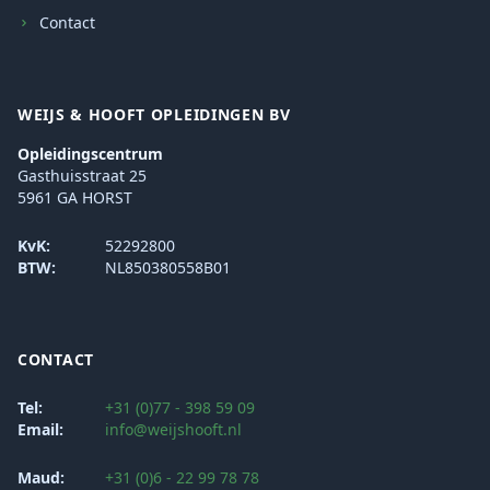
Contact
WEIJS & HOOFT OPLEIDINGEN BV
Opleidingscentrum
Gasthuisstraat 25
5961 GA HORST
KvK:
52292800
BTW:
NL850380558B01
CONTACT
Tel:
+31 (0)77 - 398 59 09
Email:
info@weijshooft.nl
Maud:
+31 (0)6 - 22 99 78 78