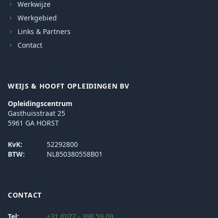
Werkwijze
Werkgebied
Links & Partners
Contact
WEIJS & HOOFT OPLEIDINGEN BV
Opleidingscentrum
Gasthuisstraat 25
5961 GA HORST
KvK:
52292800
BTW:
NL850380558B01
CONTACT
Tel:
+31 (0)77 - 398 59 09