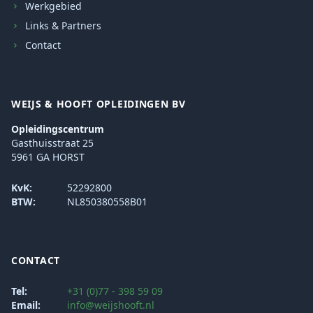
Werkgebied
Links & Partners
Contact
WEIJS & HOOFT OPLEIDINGEN BV
Opleidingscentrum
Gasthuisstraat 25
5961 GA HORST
KvK:
52292800
BTW:
NL850380558B01
CONTACT
Tel:
+31 (0)77 - 398 59 09
Email:
info@weijshooft.nl