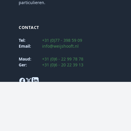
particulieren.
CONTACT
Tel:
+31 (0)77 - 398 59 09
Email:
info@weijshooft.nl
Maud:
+31 (0)6 - 22 99 78 78
Ger:
+31 (0)6 - 20 22 39 13
Algemene voorwaarden
Klachtenprocedure
Privacy Verklaring
Security