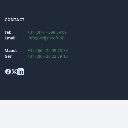
CONTACT
Tel:
+31 (0)77 - 398 59 09
Email:
info@weijshooft.nl
Maud:
+31 (0)6 - 22 99 78 78
Ger:
+31 (0)6 - 20 22 39 13
Algemene voorwaarden
Klachtenprocedure
Privacy Verklaring
Security Policy
© 2026 Weijs & Hooft Opleidingen BV. Alle rechten voorbehouden.
Gerealiseerd door