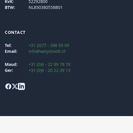
KvK:
52292800
BTW:
NL850380558B01
CONTACT
Tel:
+31 (0)77 - 398 59 09
Email:
info@weijshooft.nl
Maud:
+31 (0)6 - 22 99 78 78
Ger:
+31 (0)6 - 20 22 39 13
Algemene voorwaarden
Klachtenprocedure
Privacy Verklaring
Security Policy