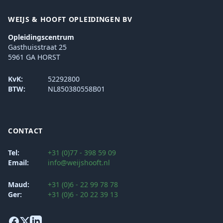
WEIJS & HOOFT OPLEIDINGEN BV
Opleidingscentrum
Gasthuisstraat 25
5961 GA HORST
KvK:
52292800
BTW:
NL850380558B01
CONTACT
Tel:
+31 (0)77 - 398 59 09
Email:
info@weijshooft.nl
Maud:
+31 (0)6 - 22 99 78 78
Ger:
+31 (0)6 - 20 22 39 13