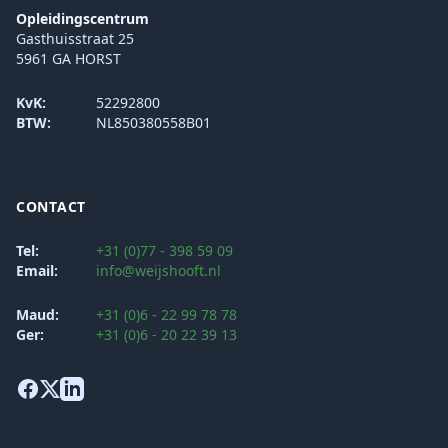
Opleidingscentrum
Gasthuisstraat 25
5961 GA HORST
KvK:
52292800
BTW:
NL850380558B01
CONTACT
Tel:
+31 (0)77 - 398 59 09
Email:
info@weijshooft.nl
Maud:
+31 (0)6 - 22 99 78 78
Ger:
+31 (0)6 - 20 22 39 13