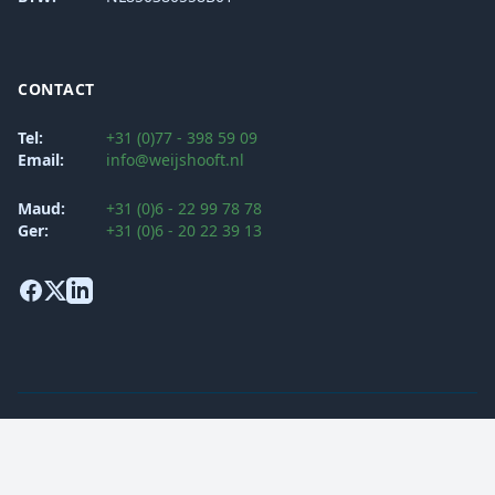
CONTACT
Tel:
+31 (0)77 - 398 59 09
Email:
info@weijshooft.nl
Maud:
+31 (0)6 - 22 99 78 78
Ger:
+31 (0)6 - 20 22 39 13
Algemene voorwaarden
Klachtenprocedure
Privacy Verklaring
Security Policy
© 2026 Weijs & Hooft Opleidingen BV. Alle rechten voorbehouden.
Gerealiseerd door