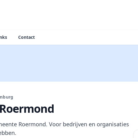
inks
Contact
imburg
 Roermond
meente Roermond. Voor bedrijven en organisaties
ebben.