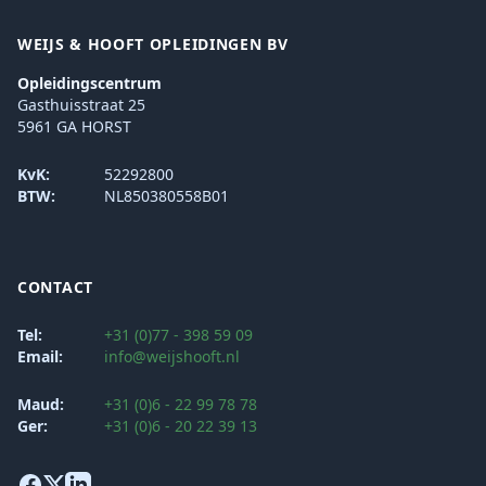
WEIJS & HOOFT OPLEIDINGEN BV
Opleidingscentrum
Gasthuisstraat 25
5961 GA HORST
KvK:
52292800
BTW:
NL850380558B01
CONTACT
Tel:
+31 (0)77 - 398 59 09
Email:
info@weijshooft.nl
Maud:
+31 (0)6 - 22 99 78 78
Ger:
+31 (0)6 - 20 22 39 13