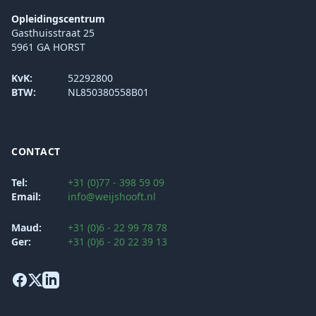
Opleidingscentrum
Gasthuisstraat 25
5961 GA HORST
KvK:
52292800
BTW:
NL850380558B01
CONTACT
Tel:
+31 (0)77 - 398 59 09
Email:
info@weijshooft.nl
Maud:
+31 (0)6 - 22 99 78 78
Ger:
+31 (0)6 - 20 22 39 13