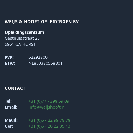
WEIJS & HOOFT OPLEIDINGEN BV
Opleidingscentrum
Gasthuisstraat 25
5961 GA HORST
KvK:
52292800
BTW:
NL850380558B01
CONTACT
Tel:
+31 (0)77 - 398 59 09
Email:
info@weijshooft.nl
Maud:
+31 (0)6 - 22 99 78 78
Ger:
+31 (0)6 - 20 22 39 13