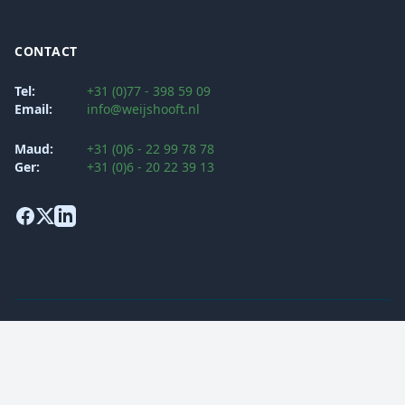
CONTACT
Tel:
+31 (0)77 - 398 59 09
Email:
info@weijshooft.nl
Maud:
+31 (0)6 - 22 99 78 78
Ger:
+31 (0)6 - 20 22 39 13
Algemene voorwaarden
Klachtenprocedure
Privacy Verklaring
Security Policy
© 2026 Weijs & Hooft Opleidingen BV. Alle rechten voorbehouden.
Gerealiseerd door