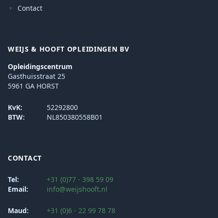
Contact
WEIJS & HOOFT OPLEIDINGEN BV
Opleidingscentrum
Gasthuisstraat 25
5961 GA HORST
KvK:
52292800
BTW:
NL850380558B01
CONTACT
Tel:
+31 (0)77 - 398 59 09
Email:
info@weijshooft.nl
Maud:
+31 (0)6 - 22 99 78 78