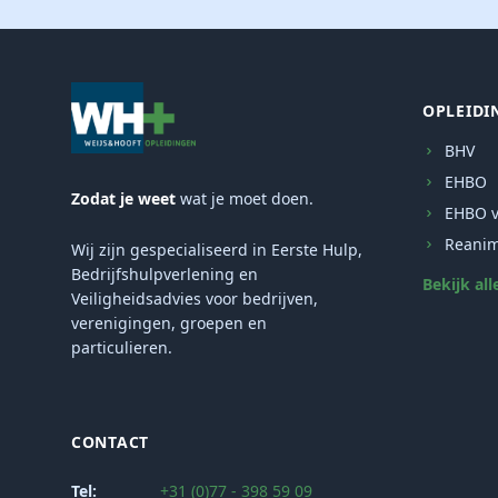
OPLEIDI
BHV
EHBO
Zodat je weet
wat je moet doen.
EHBO v
Reanim
Wij zijn gespecialiseerd in Eerste Hulp,
Bedrijfshulpverlening en
Bekijk all
Veiligheidsadvies voor bedrijven,
verenigingen, groepen en
particulieren.
CONTACT
Tel:
+31 (0)77 - 398 59 09