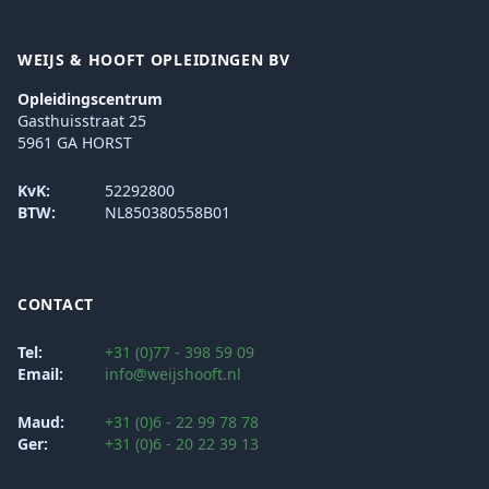
WEIJS & HOOFT OPLEIDINGEN BV
Opleidingscentrum
Gasthuisstraat 25
5961 GA HORST
KvK:
52292800
BTW:
NL850380558B01
CONTACT
Tel:
+31 (0)77 - 398 59 09
Email:
info@weijshooft.nl
Maud:
+31 (0)6 - 22 99 78 78
Ger:
+31 (0)6 - 20 22 39 13