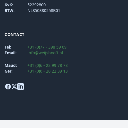
KvK:
52292800
BTW:
NL850380558B01
CONTACT
Tel:
+31 (0)77 - 398 59 09
Email:
info@weijshooft.nl
Maud:
+31 (0)6 - 22 99 78 78
Ger:
+31 (0)6 - 20 22 39 13
Algemene voorwaarden
Klachtenprocedure
Privacy Verklaring