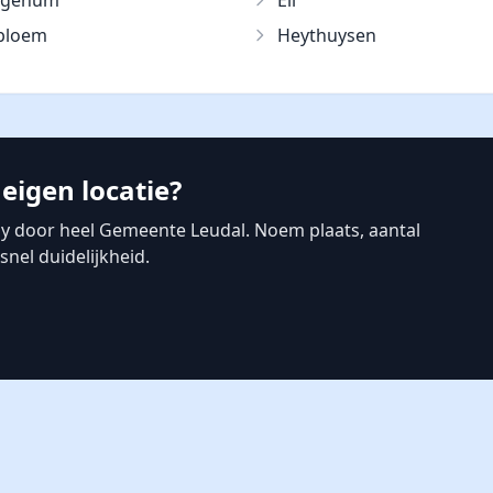
ggenum
Ell
bloem
Heythuysen
eigen locatie?
y door heel Gemeente Leudal. Noem plaats, aantal
nel duidelijkheid.