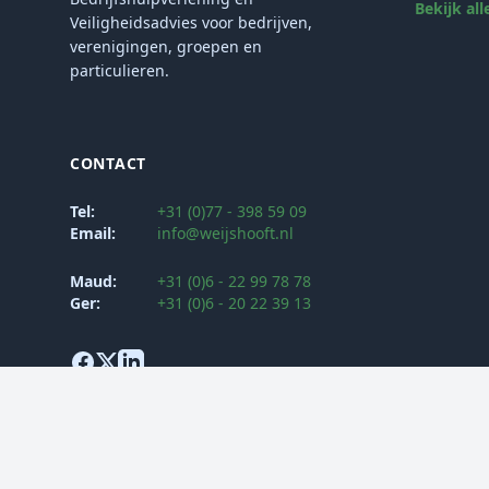
Bekijk all
Veiligheidsadvies voor bedrijven,
verenigingen, groepen en
particulieren.
CONTACT
Tel:
+31 (0)77 - 398 59 09
Email:
info@weijshooft.nl
Maud:
+31 (0)6 - 22 99 78 78
Ger:
+31 (0)6 - 20 22 39 13