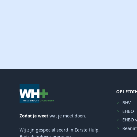
OPLEIDI
BHV
EHBO
Zodat je weet
wat je moet doen.
EHBO v
Reanim
Wij zijn gespecialiseerd in Eerste Hulp,
Bedrijfshulpverlening en