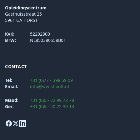
Opleidingscentrum
Gasthuisstraat 25
5961 GA HORST
KvK:
52292800
BTW:
NL850380558B01
CONTACT
Tel:
+31 (0)77 - 398 59 09
Email:
info@weijshooft.nl
Maud:
+31 (0)6 - 22 99 78 78
Ger:
+31 (0)6 - 20 22 39 13