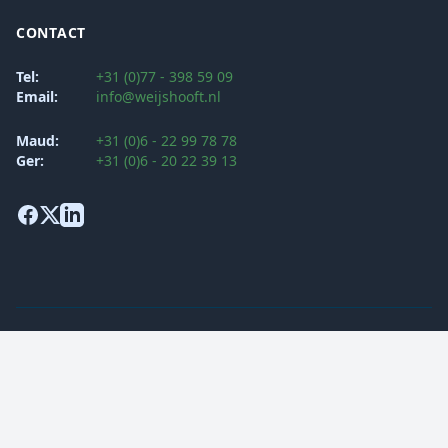
CONTACT
Tel:
+31 (0)77 - 398 59 09
Email:
info@weijshooft.nl
Maud:
+31 (0)6 - 22 99 78 78
Ger:
+31 (0)6 - 20 22 39 13
Algemene voorwaarden
Klachtenprocedure
Privacy Verklaring
Security Policy
© 2026 Weijs & Hooft Opleidingen BV. Alle rechten voorbehouden.
Gerealiseerd door