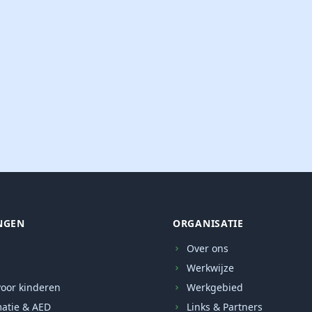
NGEN
ORGANISATIE
Over ons
Werkwijze
oor kinderen
Werkgebied
atie & AED
Links & Partners