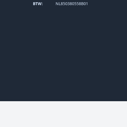
BTW:
NL850380558B01