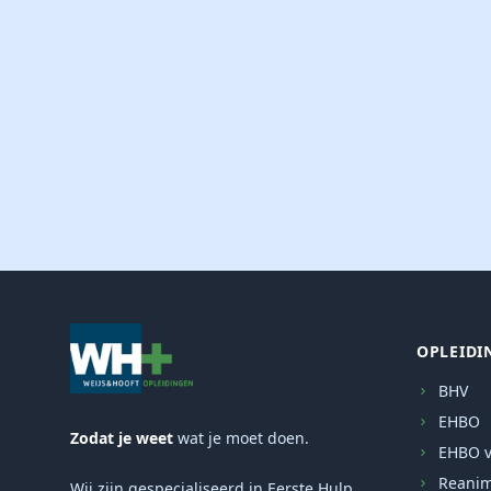
OPLEIDI
BHV
EHBO
Zodat je weet
wat je moet doen.
EHBO v
Reanim
Wij zijn gespecialiseerd in Eerste Hulp,